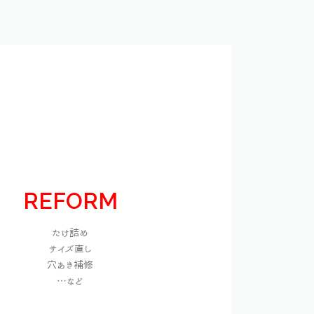
REFORM
たけ詰め
サイズ直し
穴あき補修
…など