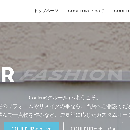
トップページ
COULEURについて
COUL
UR
FASHION
Couleur(クルール)へようこそ。
服のリフォームやリメイクの事なら、当店へご相談くだ
選んで一点物を作るなど、ご要望に応じたカスタムオー
COULEURについて
COULEURのサービス