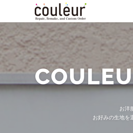
コ
ン
テ
ン
ツ
へ
ス
キ
ッ
プ
COULE
お洋
お好みの生地を